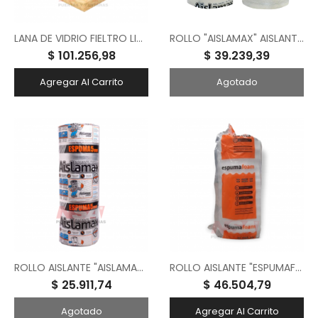
LANA DE VIDRIO FIELTRO LIVIANO HR 1.2MX18MX38MM
ROLLO "AISLAMAX" AISLANTE TERMICO ALUM. MET. DE 10MM - 1.00 MT X 20 MTS
$ 101.256,98
$ 39.239,39
Agregar Al Carrito
Agotado
ROLLO AISLANTE "AISLAMAX" CON LAMINA ALUMINIZADA DE 5MM 1.00X20 MTS
ROLLO AISLANTE "ESPUMAFOAM" C/ LAMINA ALUMINIZADA SOLAPA C/ TACC 10MM 1.00X20 MTS
$ 25.911,74
$ 46.504,79
Agotado
Agregar Al Carrito