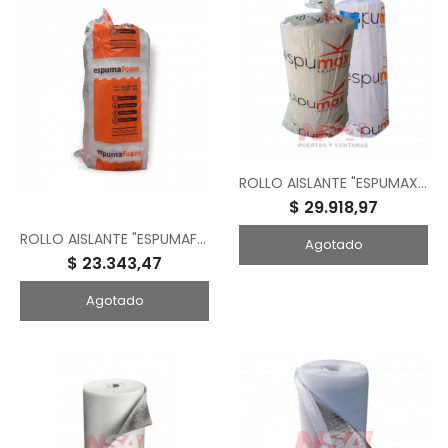
ROLLO AISLANTE "ESPUMAX" CON LAMINA ALUMINIZADA DE 10MM 1.00X20 MTS
$ 29.918,97
ROLLO AISLANTE "ESPUMAFOAM" C/ LAMINA ALUMINIZADA SOLAPA SIN TACC 5MM 1.00X20 MTS
Agotado
$ 23.343,47
Agotado