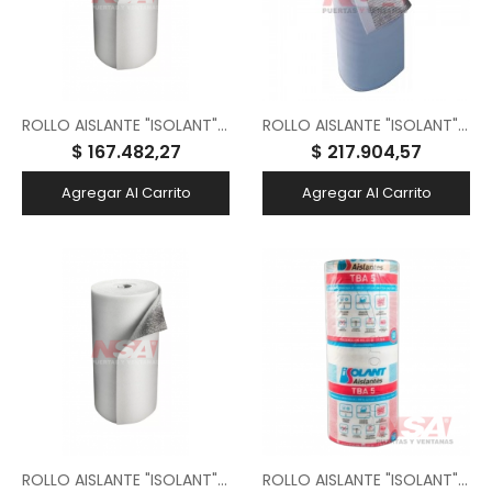
ROLLO AISLANTE "ISOLANT" ALUSTARK BLANCO C/ ALUMINIO PURO 10MM 1.05X20 MTS
ROLLO AISLANTE "ISOLANT" ALUSTARK BLANCO C/ ALUMINIO Y C/ RED 10MM 1.05X20 MTS
$ 167.482,27
$ 217.904,57
Agregar Al Carrito
Agregar Al Carrito
ROLLO AISLANTE "ISOLANT" CON LAMINA ALUMINIZADA DE 10MM 1.00X20 MTS
ROLLO AISLANTE "ISOLANT" CON LAMINA ALUMINIZADA DE 5MM 1.00X20 MTS