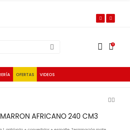
0
RERÍA
OFERTAS
VIDEOS
 MARRON AFRICANO 240 CM3
 1, antióxido + convertidor + esmalte. Terminación mate,