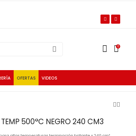
0
RERÍA
OFERTAS
VIDEOS
A TEMP 500°C NEGRO 240 CM3
para altas temperaturas terminación brillante x 240 cm³.