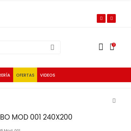
0
RERÍA
OFERTAS
VIDEOS
BO MOD 001 240X200
05 Mod. 001