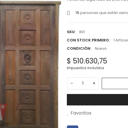
15
personas que están vien
SKU:
801
CON STOCK PRIMERO:
1 Artícu
CONDICIÓN:
Nuevo
$ 510.630,75
Impuestos incluídos
−
+
Favoritos