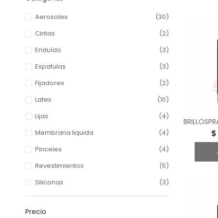
Aerosoles
(30)
Cintas
(2)
Enduído
(3)
Espatulas
(3)
Fijadores
(2)
Latex
(10)
Lijas
(4)
Membrana liquida
(4)
$
Pinceles
(4)
Revestimientos
(5)
Siliconas
(3)
Precio