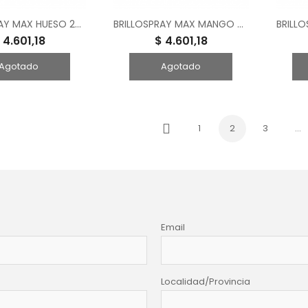
BRILLOSPRAY MAX HUESO 240 CM3
BRILLOSPRAY MAX MANGO SHOT 240 CM3
 4.601,18
$ 4.601,18
Agotado
Agotado
1
2
3
…
Previo
Email
Localidad/Provincia